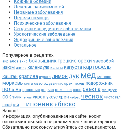
Кожные болезни
Лечение зависимостей
Нервные заболевания
Первая помощь
Психические заболевания
Сердечно-сосудистые заболевания
Урологические заболевания
Эндокринные заболевания
Остальное
Популярное в рецептах
боярышник
грецкие орехи
зверобой
аир
алоэ
анис
картофель
капуста
изюм
календула
калина
инжир
мед
лук
лимон
крапива
каштан
курага
молоко
морковь
подорожник
мята
овес
одуванчик
орех
перец
полынь
свекла
прополис
редька
ромашка
сало
сельдерей
чеснок
сок
укроп
уксус
хрен
тмин
чистотел
тыква
чабрец
шиповник
яблоко
шалфей
Важно!
Информация, опубликованная на сайте, носит
ознакомительный, а не рекомендательный характер.
Обязательно проконсультируйтесь со специалистом,